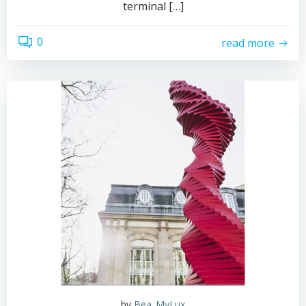
terminal […]
0
read more
by
Bea_MyLux