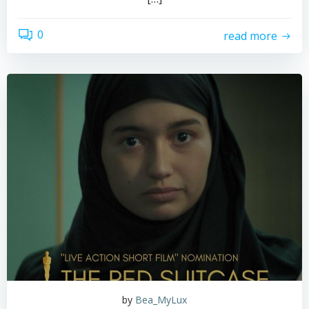
0
read more
by
Bea_MyLux