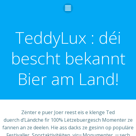
Skip
to
content
TeddyLux : déi
bescht bekannt
Bier am Land!
Zënter e puer Joer reest eis e klenge Ted
duerch d’Ländche fir 100% Lëtzebuergesch Momenter ze
fannen an ze deelen. Hie ass dacks ze gesinn op populäre
Festivaller, Sportaktivitéiten, viru Monumenter, u sech