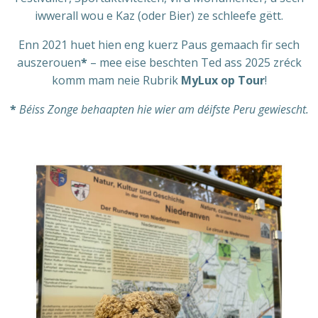
iwwerall wou e Kaz (oder Bier) ze schleefe gëtt.
Enn 2021 huet hien eng kuerz Paus gemaach fir sech
auszerouen
*
– mee eise beschten Ted ass 2025 zréck
komm mam neie Rubrik
MyLux op Tour
!
*
Béiss Zonge behaapten hie wier am déifste Peru gewiescht.