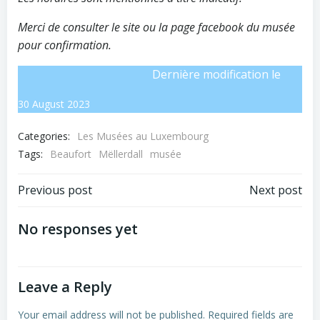
Merci de consulter le site ou la page facebook du musée
pour confirmation.
Dernière modification le
30 August 2023
Categories:
Les Musées au Luxembourg
Tags:
Beaufort
Mëllerdall
musée
Post
Post
Previous post
Next post
navigation
navigation
No responses yet
Leave a Reply
Your email address will not be published.
Required fields are