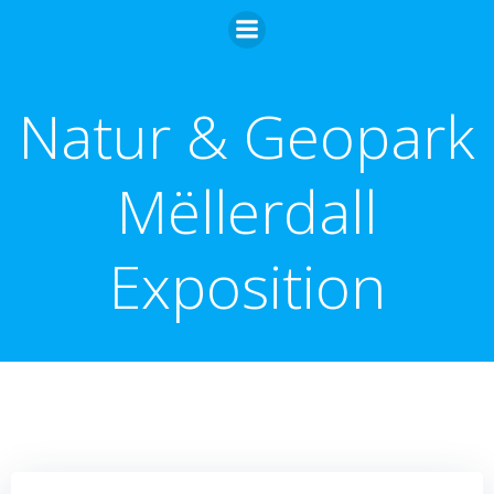
Skip
to
content
Natur & Geopark
Mëllerdall
Exposition