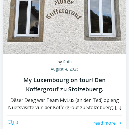
by
Ruth
August 4, 2025
My Luxembourg on tour! Den
Koffergrouf zu Stolzebuerg.
Dëser Deeg war Team MyLux (an den Ted) op eng
Nuetsvisitte vun der Koffergrouf zu Stolzebuerg. […]
0
read more